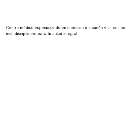
Centro médico especializado en medicina del sueño y un equipo
multidisciplinario para tu salud integral.
Contenido corporativo
Nuestro equipo clínico
Quiénes somos
Nuestras instalaciones
Telemedicina
Convenios
Políticas de privacidad
Políticas de Clínica Somno