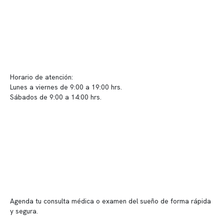
Contacto y atención
info@somno.cl
Sugerencias / Reclamos
Horario de atención:
Lunes a viernes de 9:00 a 19:00 hrs.
Sábados de 9:00 a 14:00 hrs.
Sucursales
📍 Vitacura: Av. Kennedy 5488, Patio Inglés, piso -1, local 003
📍 Providencia: Av. Andrés Bello 2337, local 2
Reserva tu hora
Agenda tu consulta médica o examen del sueño de forma rápida
y segura.