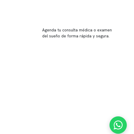
Reserva tu hora
Agenda tu consulta médica o examen
del sueño de forma rápida y segura.
→ Reservar ahora
Valor consulta médica
Presupuesto de exámenes
Evaluación online
 Inglés, piso -1,
37, local 2