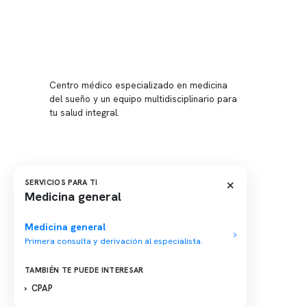
Conten
Nuestro 
Centro médico especializado en medicina
Quiénes
del sueño y un equipo multidisciplinario para
tu salud integral.
Nuestras
Telemed
Conveni
Política
×
SERVICIOS PARA TI
Medicina general
Política
Medicina general
Primera consulta y derivación al especialista.
TAMBIÉN TE PUEDE INTERESAR
CPAP