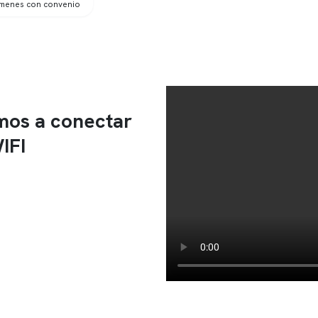
ámenes con convenio
amos a conectar
IFI