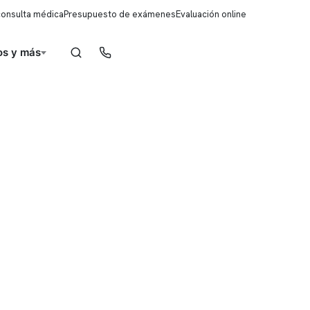
consulta médica
Presupuesto de exámenes
Evaluación online
s y más
Reserva de horas