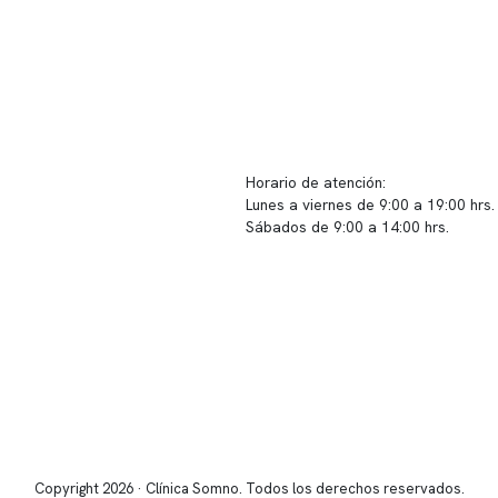
ido corporativo
Contacto y atención
equipo clínico
info@somno.cl
 somos
Sugerencias / Reclamos
 instalaciones
Horario de atención:
Lunes a viernes de 9:00 a 19:00 hrs.
icina
Sábados de 9:00 a 14:00 hrs.
os
Sucursales
s de privacidad
📍 Vitacura: Av. Kennedy 5488, Patio
s de Clínica Somno
local 003
📍 Providencia: Av. Andrés Bello 23
Copyright 2026 · Clínica Somno. Todos los derechos reservados.