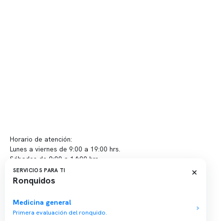
Telemedicina
Convenios
Políticas de privacidad
Políticas de Clínica Somno
Contacto y atención
info@somno.cl
Sugerencias / Reclamos
Horario de atención:
Lunes a viernes de 9:00 a 19:00 hrs.
Sábados de 9:00 a 14:00 hrs.
×
SERVICIOS PARA TI
Ronquidos
Sucursales
📍 Vitacura: Av. Kennedy 5488, Patio Inglés, piso -1, local 003
Medicina general
Primera evaluación del ronquido.
📍 Providencia: Av. Andrés Bello 2337, local 2