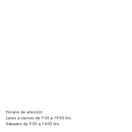
Nuestro equipo clínico
Quiénes somos
Nuestras instalaciones
Telemedicina
Convenios
Políticas de privacidad
Políticas de Clínica Somno
Contacto y atención
info@somno.cl
Sugerencias / Reclamos
Horario de atención:
Lunes a viernes de 9:00 a 19:00 hrs.
Sábados de 9:00 a 14:00 hrs.