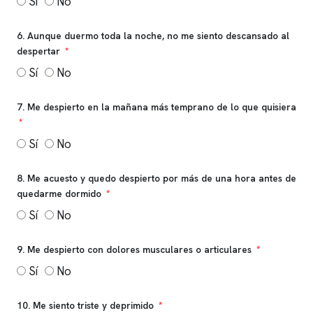
Sí
No
6. Aunque duermo toda la noche, no me siento descansado al
despertar
Sí
No
7. Me despierto en la mañana más temprano de lo que quisiera
Sí
No
8. Me acuesto y quedo despierto por más de una hora antes de
quedarme dormido
Sí
No
9. Me despierto con dolores musculares o articulares
Sí
No
10. Me siento triste y deprimido