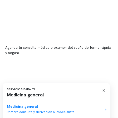
Sucursales
📍 Vitacura: Av. Kennedy 5488, Patio Inglés, piso -1, local 003
📍 Providencia: Av. Andrés Bello 2337, local 2
Reserva tu hora
Agenda tu consulta médica o examen del sueño de forma rápida
y segura.
→ Reservar ahora
Valor consulta médica
Presupuesto de exámenes
Evaluación online
×
SERVICIOS PARA TI
Medicina general
Medicina general
Primera consulta y derivación al especialista.
Copyright 2026 · Clínica Somno. Todos los derechos reservados.