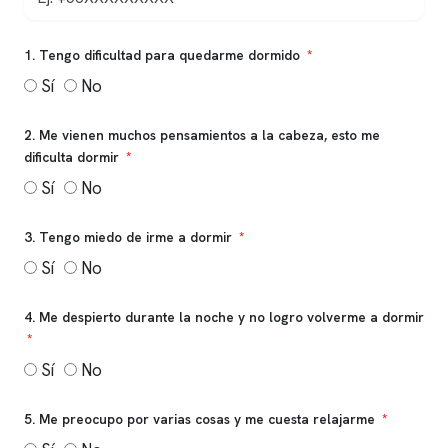
1. Tengo dificultad para quedarme dormido
Sí
No
2. Me vienen muchos pensamientos a la cabeza, esto me
dificulta dormir
Sí
No
3. Tengo miedo de irme a dormir
Sí
No
4. Me despierto durante la noche y no logro volverme a dormir
Sí
No
5. Me preocupo por varias cosas y me cuesta relajarme