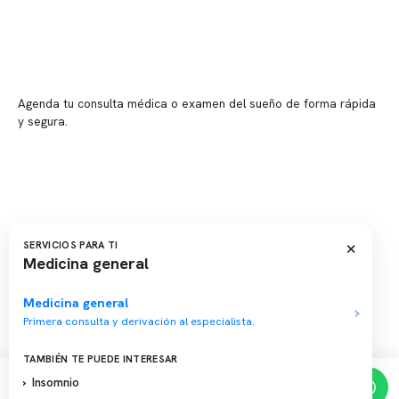
📍 Providencia: Av. Andrés Bello 2337, local 2
Reserva tu hora
Agenda tu consulta médica o examen del sueño de forma rápida
y segura.
→ Reservar ahora
Valor consulta médica
Presupuesto de exámenes
Evaluación online
×
SERVICIOS PARA TI
Medicina general
Medicina general
Primera consulta y derivación al especialista.
Copyright 2026 · Clínica Somno. Todos los derechos reservados.
TAMBIÉN TE PUEDE INTERESAR
Insomnio
Reserva de horas