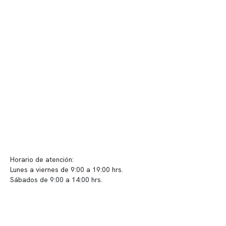
Nuestras instalaciones
Telemedicina
Convenios
Políticas de privacidad
Políticas de Clínica Somno
Contacto y atención
info@somno.cl
Sugerencias / Reclamos
Horario de atención:
Lunes a viernes de 9:00 a 19:00 hrs.
Sábados de 9:00 a 14:00 hrs.
Sucursales
📍 Vitacura: Av. Kennedy 5488, Patio Inglés, piso -1, local 003