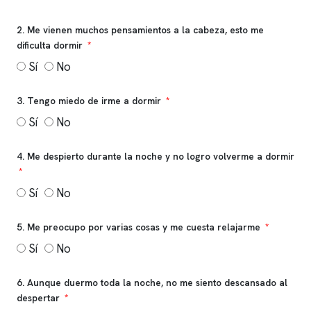
2. Me vienen muchos pensamientos a la cabeza, esto me
dificulta dormir
Sí
No
3. Tengo miedo de irme a dormir
Sí
No
4. Me despierto durante la noche y no logro volverme a dormir
Sí
No
5. Me preocupo por varias cosas y me cuesta relajarme
Sí
No
6. Aunque duermo toda la noche, no me siento descansado al
despertar