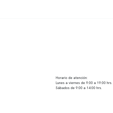
Enviar solicitud
ido corporativo
Contacto y atención
equipo clínico
info@somno.cl
 somos
Sugerencias / Reclamos
 instalaciones
Horario de atención:
Lunes a viernes de 9:00 a 19:00 hrs.
icina
Sábados de 9:00 a 14:00 hrs.
os
Sucursales
s de privacidad
📍 Vitacura: Av. Kennedy 5488, Patio
s de Clínica Somno