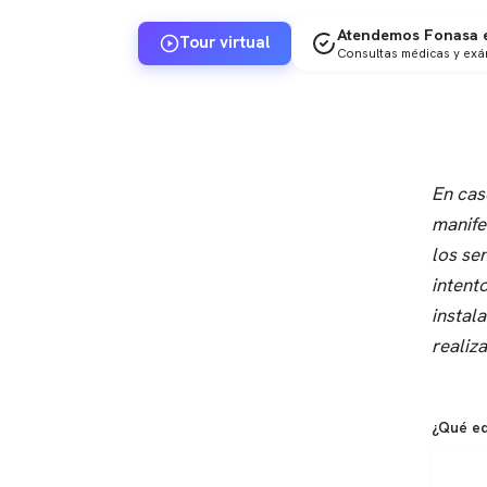
Atendemos Fonasa e
Tour virtual
Consultas médicas y ex
En cas
manife
los se
intent
instal
realiz
¿Qué ed