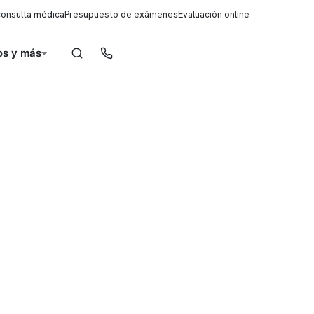
consulta médica
Presupuesto de exámenes
Evaluación online
s y más
Reserva de horas