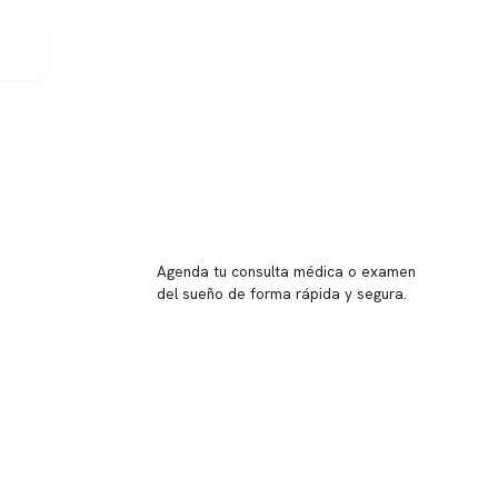
Reserva tu hora
Agenda tu consulta médica o examen
del sueño de forma rápida y segura.
→ Reservar ahora
Valor consulta médica
Presupuesto de exámenes
Evaluación online
 Inglés, piso -1,