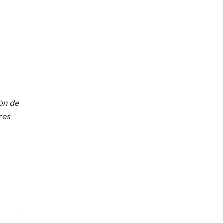
ión de
res