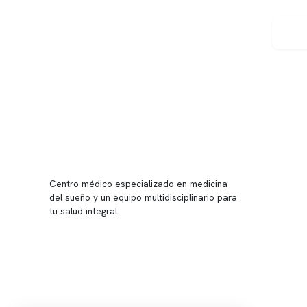
Conten
Nuestro 
Centro médico especializado en medicina
Quiénes
del sueño y un equipo multidisciplinario para
tu salud integral.
Nuestras
Telemed
Conveni
Política
Política