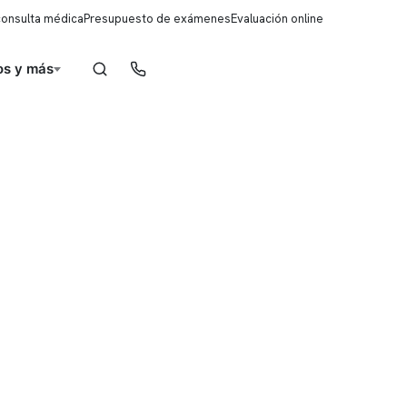
consulta médica
Presupuesto de exámenes
Evaluación online
s y más
Reserva de horas