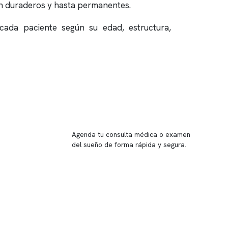
an duraderos y hasta permanentes.
ada paciente según su edad, estructura,
Reserva tu hora
Agenda tu consulta médica o examen
del sueño de forma rápida y segura.
→ Reservar ahora
Valor consulta médica
Presupuesto de exámenes
Evaluación online