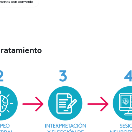
ámenes con convenio
tratamiento