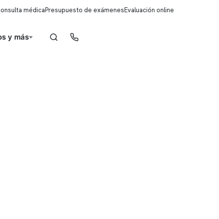
consulta médica
Presupuesto de exámenes
Evaluación online
s y más
Reserva de horas