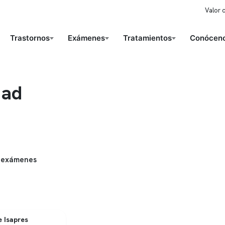
Valor 
Trastornos
Exámenes
Tratamientos
Conóceno
dad
 exámenes
 Isapres