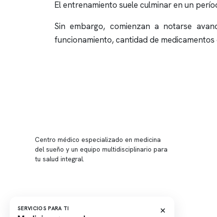
El entrenamiento suele culminar en un perí
Sin embargo, comienzan a notarse avance
funcionamiento, cantidad de medicamentos q
Conten
Nuestro 
Centro médico especializado en medicina
Quiénes
del sueño y un equipo multidisciplinario para
tu salud integral.
Nuestras
Telemed
Conveni
Política
×
SERVICIOS PARA TI