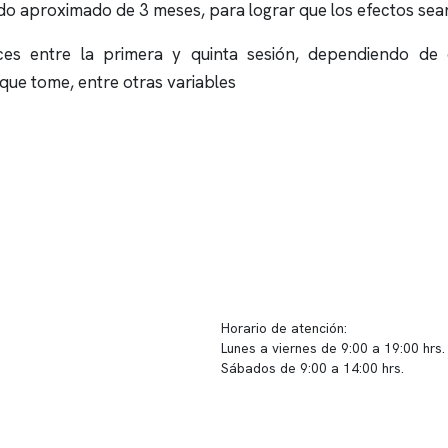
odo aproximado de 3 meses, para lograr que los efectos se
s entre la primera y quinta sesión, dependiendo de c
ue tome, entre otras variables
ido corporativo
Contacto y atención
equipo clínico
info@somno.cl
 somos
Sugerencias / Reclamos
 instalaciones
Horario de atención:
Lunes a viernes de 9:00 a 19:00 hrs.
icina
Sábados de 9:00 a 14:00 hrs.
os
Sucursales
s de privacidad