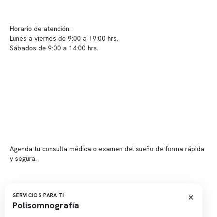
Sugerencias / Reclamos
Horario de atención:
Lunes a viernes de 9:00 a 19:00 hrs.
Sábados de 9:00 a 14:00 hrs.
Sucursales
📍 Vitacura: Av. Kennedy 5488, Patio Inglés, piso -1, local 003
📍 Providencia: Av. Andrés Bello 2337, local 2
Reserva tu hora
Agenda tu consulta médica o examen del sueño de forma rápida
y segura.
→ Reservar ahora
Valor consulta médica
×
SERVICIOS PARA TI
Polisomnografía
Presupuesto de exámenes