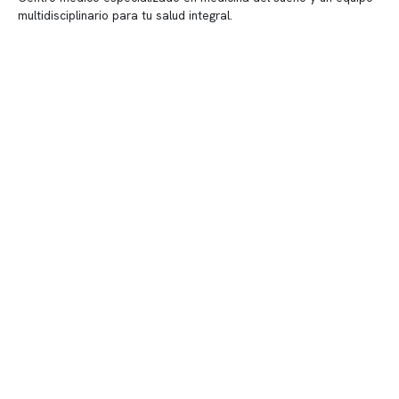
multidisciplinario para tu salud integral.
Contenido corporativo
Nuestro equipo clínico
Quiénes somos
Nuestras instalaciones
Telemedicina
Convenios
Políticas de privacidad
Políticas de Clínica Somno
Contacto y atención
info@somno.cl