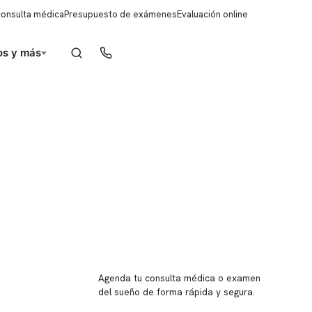
consulta médica
Presupuesto de exámenes
Evaluación online
s y más
Reserva de horas
Reserva tu hora
Agenda tu consulta médica o examen
del sueño de forma rápida y segura.