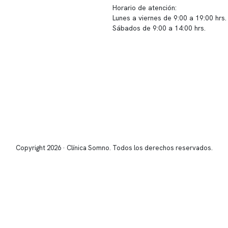
 instalaciones
Horario de atención:
Lunes a viernes de 9:00 a 19:00 hrs.
icina
Sábados de 9:00 a 14:00 hrs.
os
Sucursales
s de privacidad
📍 Vitacura: Av. Kennedy 5488, Patio
s de Clínica Somno
local 003
📍 Providencia: Av. Andrés Bello 23
Copyright 2026 · Clínica Somno. Todos los derechos reservados.