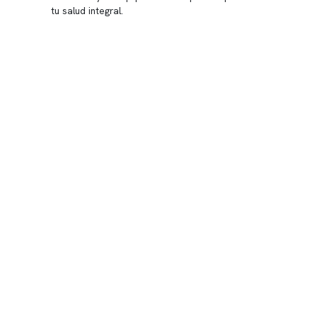
tu salud integral.
Nuestras
Telemed
Conveni
Política
Política