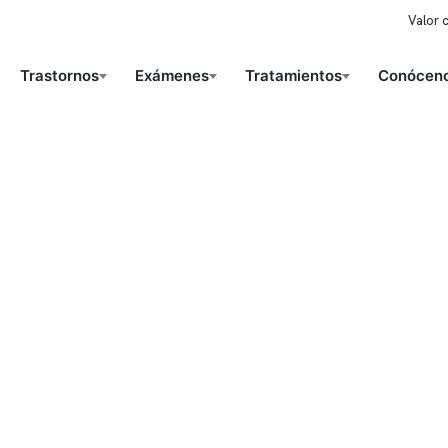
Valor 
Trastornos
Exámenes
Tratamientos
Conóceno
ido corporativo
Contacto y atención
equipo clínico
info@somno.cl
 somos
Sugerencias / Reclamos