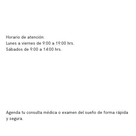
Contacto y atención
info@somno.cl
Sugerencias / Reclamos
Horario de atención:
Lunes a viernes de 9:00 a 19:00 hrs.
Sábados de 9:00 a 14:00 hrs.
Sucursales
📍 Vitacura: Av. Kennedy 5488, Patio Inglés, piso -1, local 003
📍 Providencia: Av. Andrés Bello 2337, local 2
Reserva tu hora
Agenda tu consulta médica o examen del sueño de forma rápida
y segura.
→ Reservar ahora