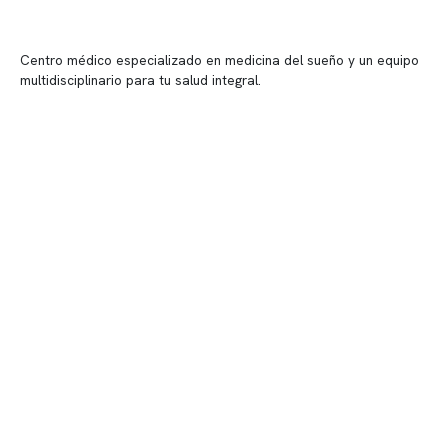
Centro médico especializado en medicina del sueño y un equipo
multidisciplinario para tu salud integral.
Contenido corporativo
Nuestro equipo clínico
Quiénes somos
Nuestras instalaciones
Telemedicina
Convenios
Políticas de privacidad
Políticas de Clínica Somno