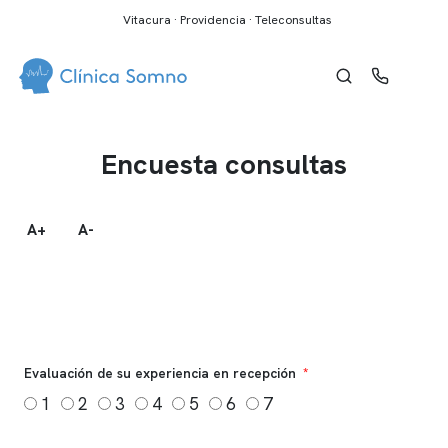
Vitacura · Providencia · Teleconsultas
Encuesta consultas
A+
A-
Evaluación de su experiencia en recepción
1
2
3
4
5
6
7