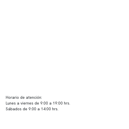
Quiénes somos
Nuestras instalaciones
Telemedicina
Convenios
Políticas de privacidad
Políticas de Clínica Somno
Contacto y atención
info@somno.cl
Sugerencias / Reclamos
Horario de atención:
Lunes a viernes de 9:00 a 19:00 hrs.
Sábados de 9:00 a 14:00 hrs.
Sucursales