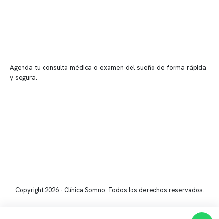
📍 Vitacura: Av. Kennedy 5488, Patio Inglés, piso -1, local 003
📍 Providencia: Av. Andrés Bello 2337, local 2
Reserva tu hora
Agenda tu consulta médica o examen del sueño de forma rápida
y segura.
→ Reservar ahora
Valor consulta médica
Presupuesto de exámenes
Evaluación online
Copyright 2026 · Clínica Somno. Todos los derechos reservados.