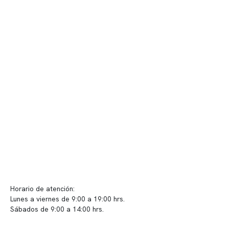
Nuestro equipo clínico
Quiénes somos
Nuestras instalaciones
Telemedicina
Convenios
Políticas de privacidad
Políticas de Clínica Somno
Contacto y atención
info@somno.cl
Sugerencias / Reclamos
Horario de atención:
Lunes a viernes de 9:00 a 19:00 hrs.
Sábados de 9:00 a 14:00 hrs.