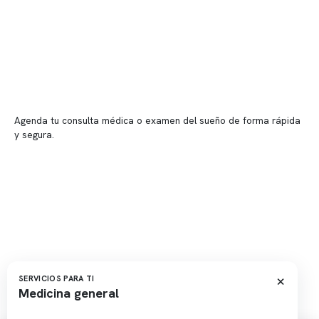
Sucursales
📍 Vitacura: Av. Kennedy 5488, Patio Inglés, piso -1, local 003
📍 Providencia: Av. Andrés Bello 2337, local 2
Reserva tu hora
Agenda tu consulta médica o examen del sueño de forma rápida
y segura.
→ Reservar ahora
Valor consulta médica
Presupuesto de exámenes
Evaluación online
×
SERVICIOS PARA TI
Medicina general
Copyright 2026 · Clínica Somno. Todos los derechos reservados.