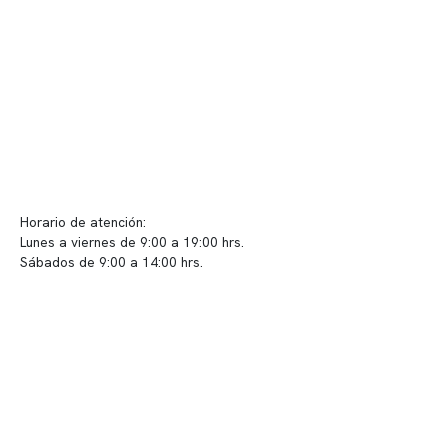
Políticas de privacidad
Políticas de Clínica Somno
Contacto y atención
info@somno.cl
Sugerencias / Reclamos
Horario de atención:
Lunes a viernes de 9:00 a 19:00 hrs.
Sábados de 9:00 a 14:00 hrs.
Sucursales
📍 Vitacura: Av. Kennedy 5488, Patio Inglés, piso -1, local 003
📍 Providencia: Av. Andrés Bello 2337, local 2
Reserva tu hora