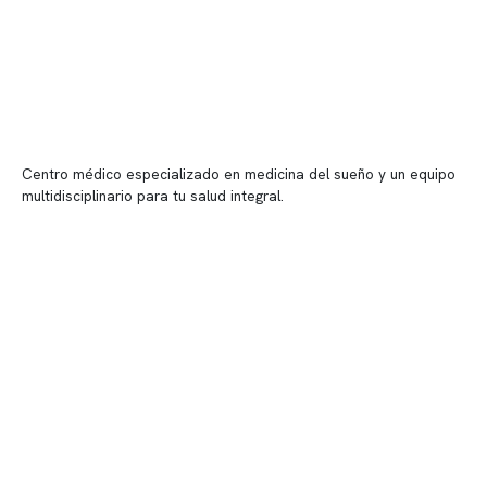
Centro médico especializado en medicina del sueño y un equipo
multidisciplinario para tu salud integral.
Contenido corporativo
Nuestro equipo clínico
Quiénes somos
Nuestras instalaciones
Telemedicina
Convenios