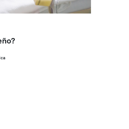
eño?
ica