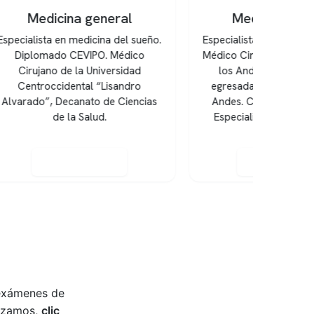
Medicina general
sueño.
Especialista en medicina del sueño.
co
Médico Cirujano de Universidad de
ad
los Andes. Broncopulmonar
ro
egresada de Universidad de los
ncias
Andes. Certificación de Médico
Especialista en Enfermedades
Respirat...
Reservar hora
 exámenes de
lizamos,
clic