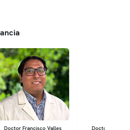
fancia
les
Doctor Maury Bracho