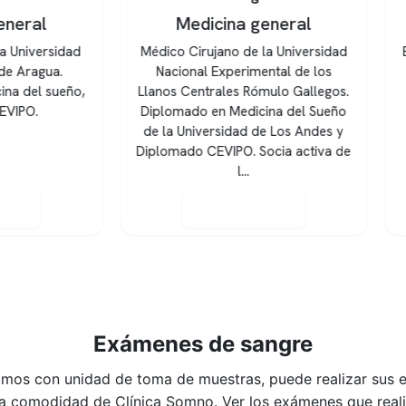
Medicina general
Medicina general
o Cirujano de la Universidad
Especialista en medicina del 
cional Experimental de los
Diplomado CEVIPO. Médi
s Centrales Rómulo Gallegos.
Cirujano de la Universid
omado en Medicina del Sueño
Centroccidental “Lisand
a Universidad de Los Andes y
Alvarado”, Decanato de Cie
mado CEVIPO. Socia activa de
de la Salud.
l...
Reservar hora
Reservar hora
Exámenes de sangre
mos con unidad de toma de muestras, puede realizar sus
la comodidad de Clínica Somno. Ver los exámenes que rea