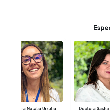
Espec
rutia
Doctora Sasha Meléndez
Doct