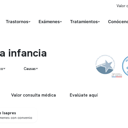
Valor 
Trastornos
Exámenes
Tratamientos
Conóceno
a infancia
co
Causas
Valor consulta médica
Evalúate aquí
 Isapres
ámenes con convenio