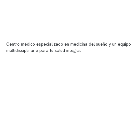
Centro médico especializado en medicina del sueño y un equipo
multidisciplinario para tu salud integral.
Contenido corporativo
Nuestro equipo clínico
Quiénes somos
Nuestras instalaciones
Telemedicina
Convenios