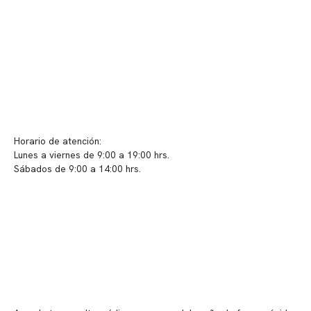
Políticas de privacidad
Políticas de Clínica Somno
Contacto y atención
info@somno.cl
Sugerencias / Reclamos
Horario de atención:
Lunes a viernes de 9:00 a 19:00 hrs.
Sábados de 9:00 a 14:00 hrs.
Sucursales
📍 Vitacura: Av. Kennedy 5488, Patio Inglés, piso -1, local 003
📍 Providencia: Av. Andrés Bello 2337, local 2
Reserva tu hora