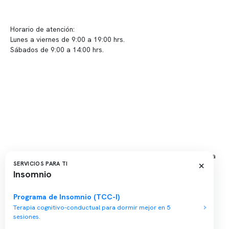
Sugerencias / Reclamos
Horario de atención:
Lunes a viernes de 9:00 a 19:00 hrs.
Sábados de 9:00 a 14:00 hrs.
Sucursales
📍 Vitacura: Av. Kennedy 5488, Patio Inglés, piso -1, local 003
📍 Providencia: Av. Andrés Bello 2337, local 2
Reserva tu hora
Agenda tu consulta médica o examen del sueño de forma rápida
×
SERVICIOS PARA TI
y segura.
Insomnio
→ Reservar ahora
Programa de Insomnio (TCC-I)
Valor consulta médica
Terapia cognitivo-conductual para dormir mejor en 5
Presupuesto de exámenes
sesiones.