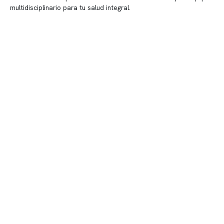
multidisciplinario para tu salud integral.
Contenido corporativo
Nuestro equipo clínico
Quiénes somos
Nuestras instalaciones
Telemedicina
Convenios
Políticas de privacidad
Políticas de Clínica Somno
Contacto y atención
info@somno.cl