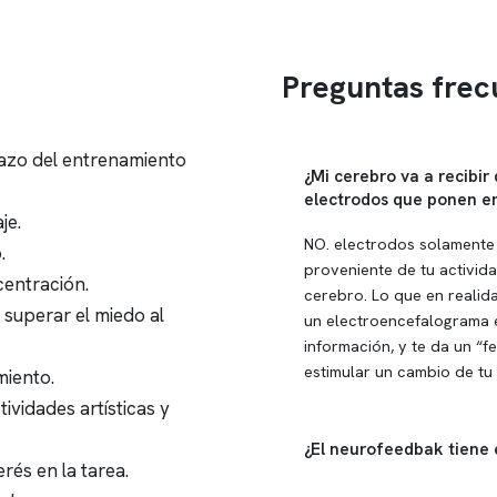
Preguntas frec
lazo del entrenamiento
¿Mi cerebro va a recibir
electrodos que ponen e
je.
NO. electrodos solamente 
.
proveniente de tu activida
entración.
cerebro. Lo que en realid
 superar el miedo al
un
electroencefalograma
e
información, y te da un “
estimular un cambio de tu 
miento.
ividades artísticas y
¿El neurofeedbak tiene 
rés en la tarea.