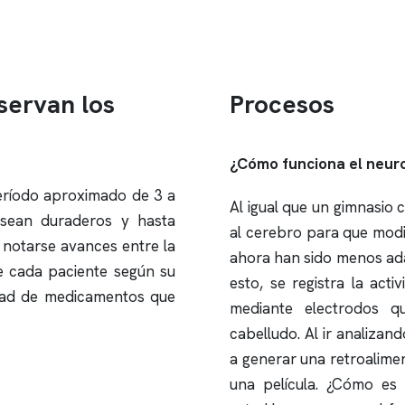
servan los
Procesos
¿Cómo funciona el neu
eríodo aproximado de 3 a
Al igual que un gimnasio
 sean duraderos y hasta
al cerebro para que modi
notarse avances entre la
ahora han sido menos ad
e cada paciente según su
esto, se registra la acti
idad de medicamentos que
mediante electrodos q
cabelludo. Al ir analizan
a generar una retroalimen
una película. ¿Cómo es 