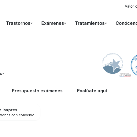
Valor 
Trastornos
Exámenes
Tratamientos
Conóceno
os
Presupuesto exámenes
Evalúate aquí
 Isapres
ámenes con convenio