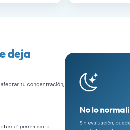
te deja
 afectar tu concentración,
No lo normal
Sin evaluación, pued
o interno” permanente