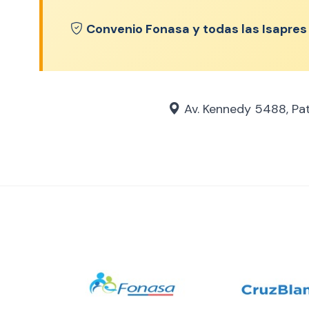
Convenio Fonasa y todas las Isapres
Av. Kennedy 5488, Patio