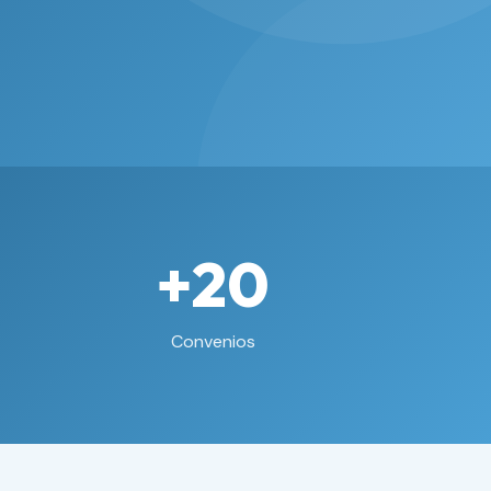
+20
Convenios