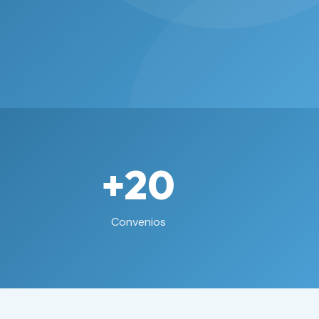
+20
Convenios