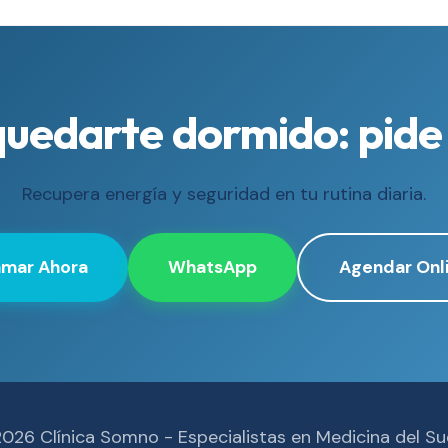
uedarte dormido: pide
Recupera energía y seguridad en tu rutina diaria.
amar Ahora
WhatsApp
Agendar Onl
026 Clínica Somno - Especialistas en Medicina del S