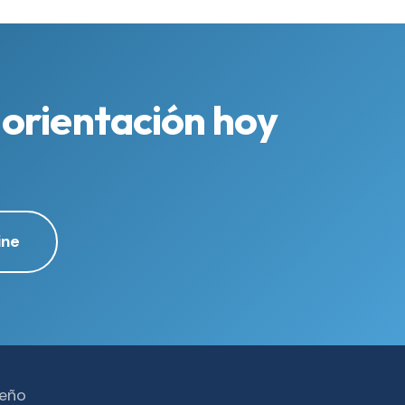
 orientación hoy
ine
ueño