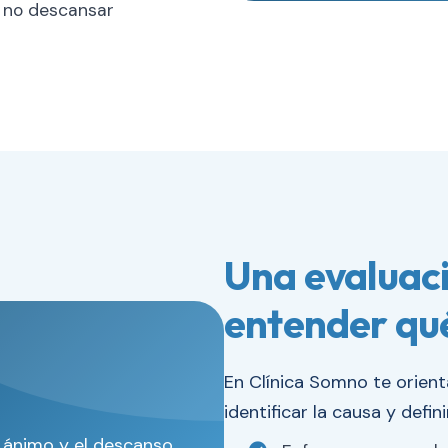
e no descansar
Una evaluaci
entender qu
En Clínica Somno te orien
identificar la causa y defin
l ánimo y el descanso