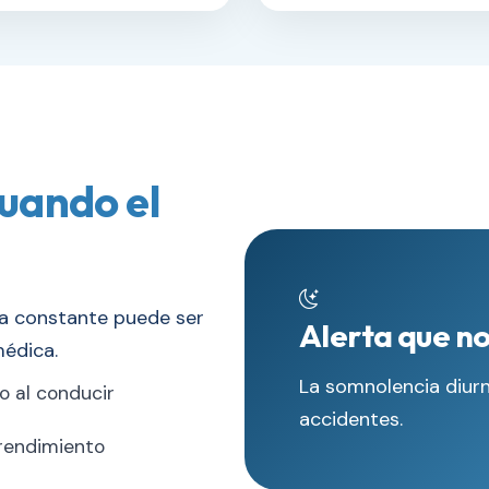
uando el
ga constante puede ser
Alerta que no
médica.
La somnolencia diurn
o al conducir
accidentes.
 rendimiento