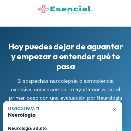
Hoy puedes dejar de aguantar
y empezar a entender qué te
pasa
Si sospechas narcolepsia o somnolencia
excesiva, conversemos. Te ayudamos a dar el
primer paso con una evaluación por Neurología
Adulto y un plan claro.
×
SERVICIOS PARA TI
Neurología
Neurología adulto
Llamar Ahora