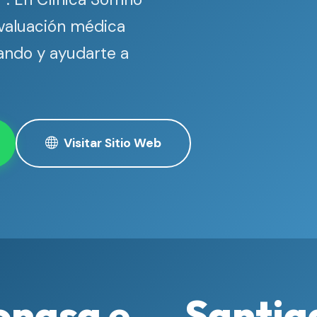
valuación médica
sando y ayudarte a
Visitar Sitio Web
onasa e
Santia