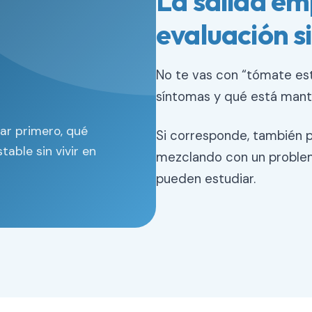
La salida em
evaluación 
No te vas con “tómate esto
síntomas y qué está mant
ar primero, qué
Si corresponde, también p
table sin vivir en
mezclando con un problem
pueden estudiar.