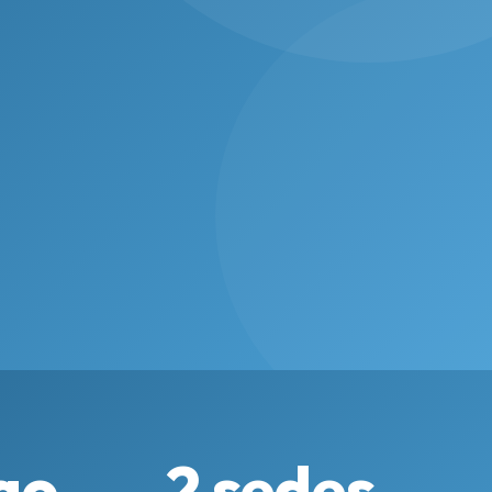
go
2 sedes