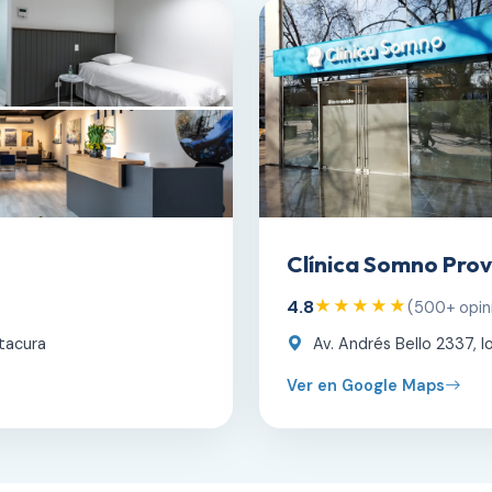
Clínica Somno Prov
4.8
★★★★★
(500+ opin
tacura
Av. Andrés Bello 2337, lo
Ver en Google Maps