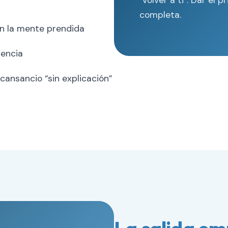
completa.
on la mente prendida
iencia
 cansancio “sin explicación”