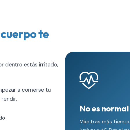
 cuerpo te
r dentro estás irritado,
empezar a comerse tu
rendir.
No es normal v
do
Mientras más tiempo 
“volver a ti”. Dar e