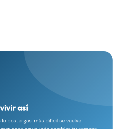
ivir así
lo postergas, más difícil se vuelve
l primer paso hoy puede cambiar tu semana