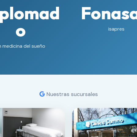
iplomad
Fonasa
o
isapres
n medicina del sueño
Nuestras sucursales