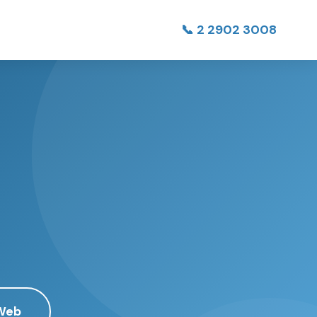
📞 2 2902 3008
 Web