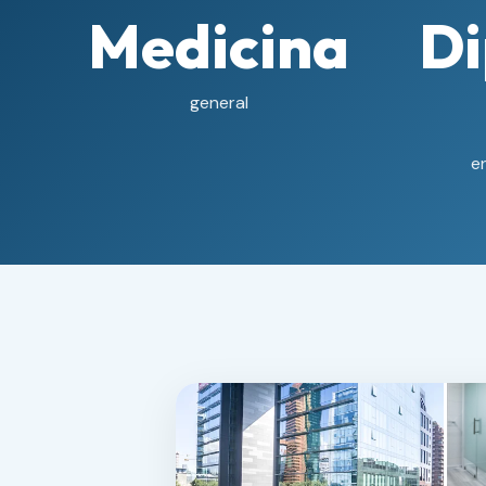
Medicina
D
general
e