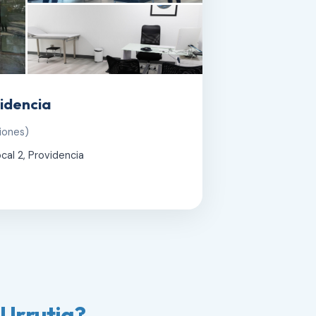
idencia
iones)
cal 2, Providencia
 Urrutia?