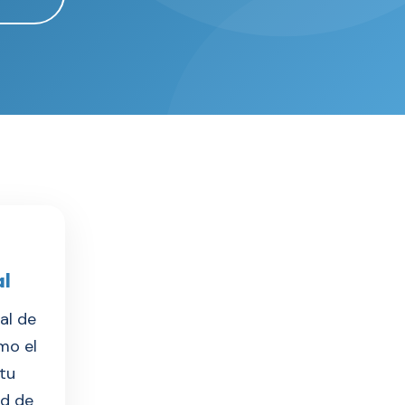
al
al de
mo el
tu
ad de