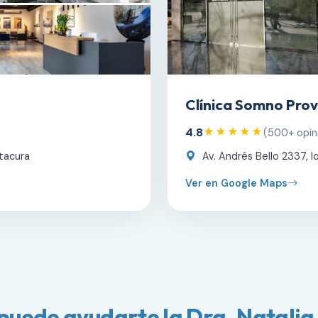
Clínica Somno Prov
4.8
★★★★★
(500+ opin
tacura
Av. Andrés Bello 2337, lo
Ver en Google Maps
puede ayudarte la Dra. Natalia