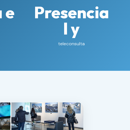
 e
Presencia
l y
teleconsulta