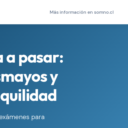
Más información en somno.cl
a a pasar:
smayos y
nquilidad
y exámenes para