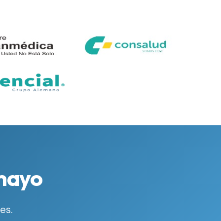
smayo
es.