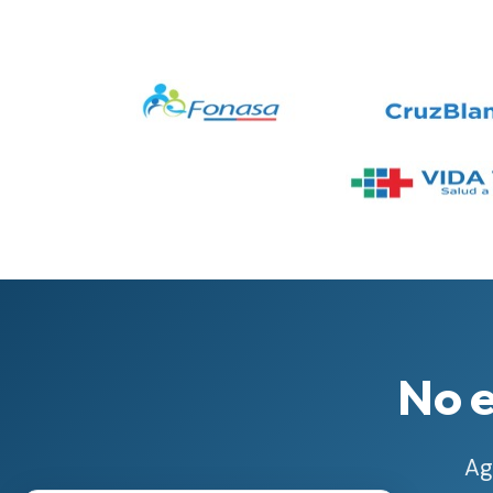
No e
Ag