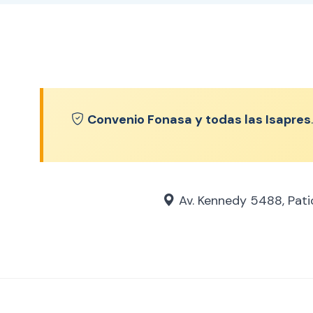
Convenio Fonasa y todas las Isapres
.
Av. Kennedy 5488, Patio 