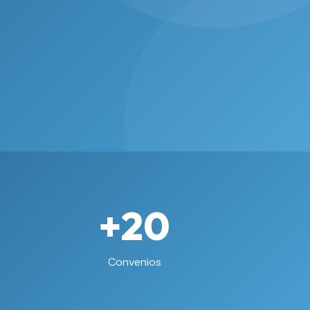
+20
Convenios