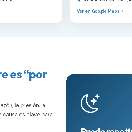
tacura
Av. Andrés Bello 2337, lo
Ver en Google Maps
e es “por
zón, la presión, la
la causa es clave para
Puede repetir