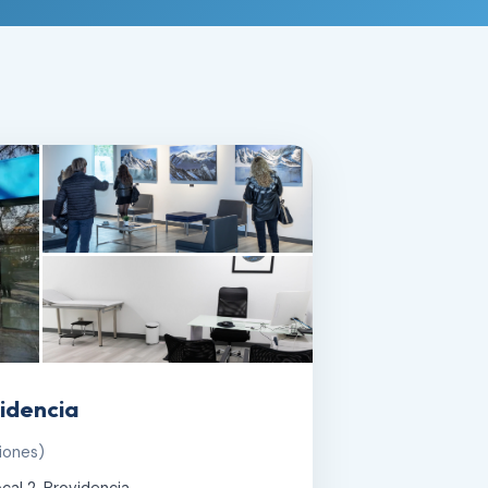
idencia
iones)