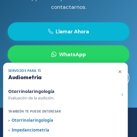
contactarnos.
Llamar Ahora
WhatsApp
×
SERVICIOS PARA TI
Audiometría
Visitar Sitio Web
Otorrinolaringología
Evaluación de la audición.
TAMBIÉN TE PUEDE INTERESAR
Otorrinolaringología
© 2026 Clínica Somno - Especialistas en Medicina
Impedanciometría
del Sueño